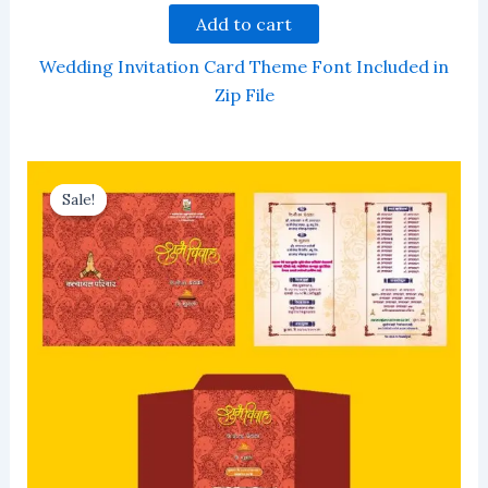
Add to cart
Wedding Invitation Card Theme Font Included in
Zip File
Sale!
Sale!