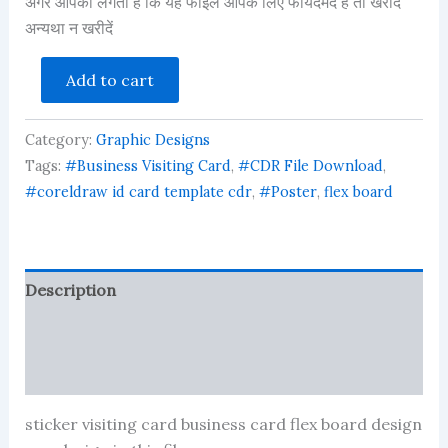
अगर आपको लगता है कि यह फाइल आपके लिए फायदेमंद है तो खरीदें
अन्यथा न खरीदें
bakery
Add to cart
banner
poster
flex
Category:
Graphic Designs
visiting
buisness
Tags:
#Business Visiting Card
,
#CDR File Download
,
card
#coreldraw id card template cdr
,
#Poster
,
flex board
cdr
file
quantity
Description
Reviews (34)
More Products
sticker visiting card business card flex board design