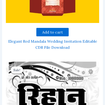
Add to cart
Elegant Red Mandala Wedding Invitation Editable
CDR File Download
Sale!
Sale!