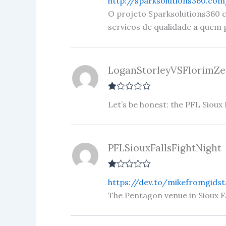
http://sparksolutions360.co
at
ed
O projeto Sparksolutions360 
1
servicos de qualidade a quem p
ou
t
of
5
LoganStorleyVSFlorimZe
R
Let’s be honest: the PFL Sioux 
at
ed
1
ou
t
PFLSiouxFallsFightNight
of
5
R
https://dev.to/mikefromgidst
at
ed
The Pentagon venue in Sioux Fa
1
ou
t
of