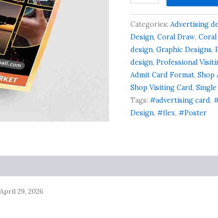
BANNER
5
based
quantity
on
Categories:
Advertising d
customer
Design
,
Coral Draw
,
Coral
ratings
design
,
Graphic Designs
,
design
,
Professional Visit
Admit Card Format
,
Shop 
Shop Visiting Card
,
Single
Tags:
#advertising card
,
#
Design
,
#flex
,
#Poster
April 29, 2026