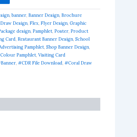
esign
,
banner
,
Banner Design
,
Brochure
 Draw Design
,
Flex
,
Flyer Design
,
Graphic
Package design
,
Pamphlet
,
Poster
,
Product
ing Card
,
Restaurant Banner Design
,
School
Advertising Pamphlet
,
Shop Banner Design
,
 Colour Pamphlet
,
Visiting Card
Banner
,
#CDR File Download
,
#Coral Draw