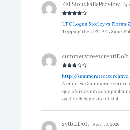
PFLSiouxFallsPreview
Apr
Rated
4
UFC Logan Storley vs Florim Z
out of 5
Topping the UFC PFL Sioux Fal
summerstreetcreatiDoIt
Rated
3
http://summerstreetcreative
out of 5
A empresa Summerstreetcreat
que oferece um acompanhament
os detalhes no site oficial.
sytbizDoIt
April 30, 2026