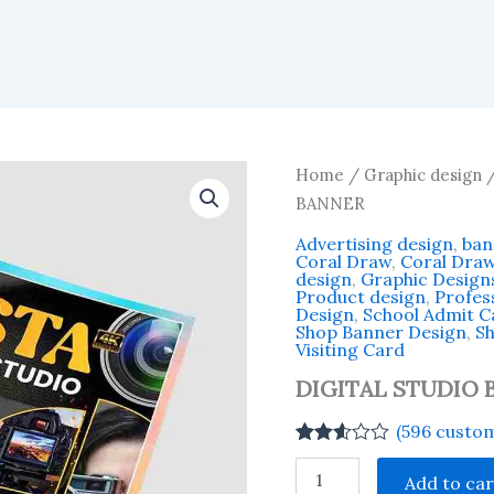
Home
/
Graphic design
BANNER
Advertising design
,
ban
Coral Draw
,
Coral Dra
design
,
Graphic Design
Product design
,
Profess
Design
,
School Admit 
Shop Banner Design
,
Sh
Visiting Card
DIGITAL STUDIO 
(
596
custom
Rated
533
DIGITAL
2.56
Add to car
STUDIO
out of