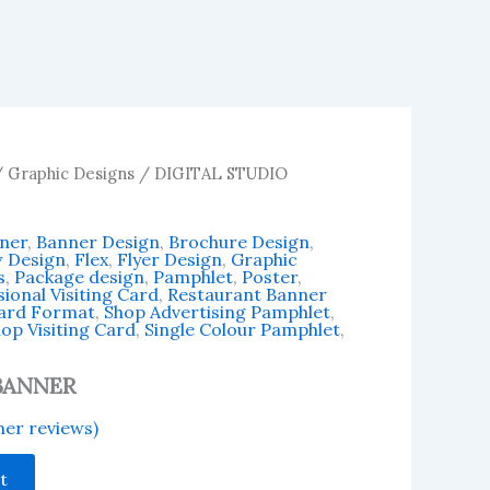
/
Graphic Designs
/ DIGITAL STUDIO
ner
,
Banner Design
,
Brochure Design
,
w Design
,
Flex
,
Flyer Design
,
Graphic
s
,
Package design
,
Pamphlet
,
Poster
,
ional Visiting Card
,
Restaurant Banner
Card Format
,
Shop Advertising Pamphlet
,
op Visiting Card
,
Single Colour Pamphlet
,
BANNER
er reviews)
t