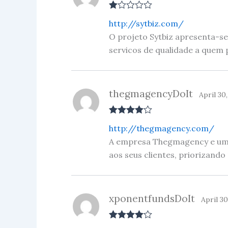
R
http://sytbiz.com/
at
ed
O projeto Sytbiz apresenta-s
1
servicos de qualidade a quem p
ou
t
of
5
thegmagencyDoIt
April 30
Rated
4
http://thegmagency.com/
out of 5
A empresa Thegmagency e uma 
aos seus clientes, priorizando
xponentfundsDoIt
April 30
Rated
4