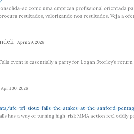
m/
consolida-se como uma empresa profissional orientada p
rocura resultados, valorizando nos resultados. Veja a ofer
ndeli
April 29, 2026
Falls event is essentially a party for Logan Storley’s retur
April 30, 2026
ats/ufc-pfl-sioux-falls-the-stakes-at-the-sanford-penta
lls has a way of turning high-risk MMA action feel oddly p