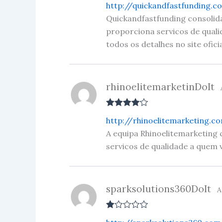
http://quickandfastfunding.
out of 5
Quickandfastfunding consolid
proporciona servicos de qual
todos os detalhes no site oficia
rhinoelitemarketinDoIt
Rated
4
http://rhinoelitemarketing.c
out of 5
A equipa Rhinoelitemarketing
servicos de qualidade a quem v
sparksolutions360DoIt
A
R