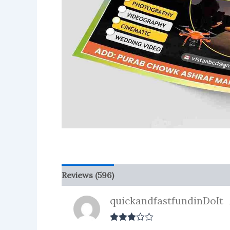
Reviews (596)
More Products
quickandfastfundinDoIt
Rated
3