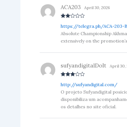
5
ACA203
April 30, 2026
Rate
https://telegra.ph/ACA-203-
d
2
out
Absolute Championship Akhmat 2
of 5
extensively on the promotion’
sufyandigitalDoIt
April 30,
Rated
3
http://sufyandigital.com/
out of 5
O projeto Sufyandigital posi
disponibiliza um acompanhamen
os detalhes no site oficial.