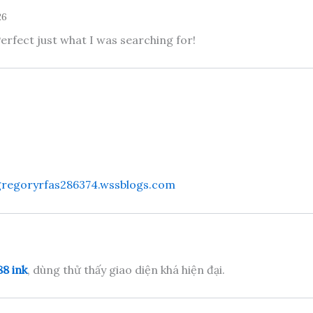
26
erfect just what I was searching for!
gregoryrfas286374.wssblogs.com
88 ink
, dùng thử thấy giao diện khá hiện đại.