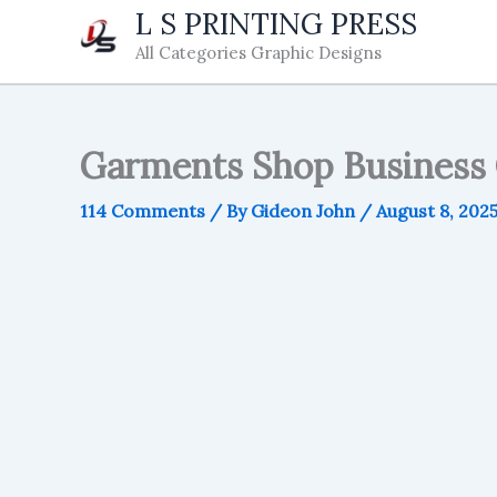
Skip
L S PRINTING PRESS
to
All Categories Graphic Designs
content
Garments Shop Business
114 Comments
/ By
Gideon John
/
August 8, 202