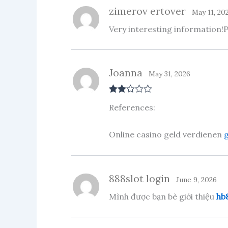
zimerov ertover
May 11, 20
Very interesting information!P
Joanna
May 31, 2026
Rate
References:
d
2
out
of 5
Online casino geld verdienen
888slot login
June 9, 2026
Mình được bạn bè giới thiệu
hb