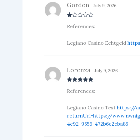
Gordon
July 9, 2026
R
References:
at
ed
1
ou
Legiano Casino Echtgeld
http
t
of
5
Lorenza
July 9, 2026
Rated
5
out
References:
of 5
Legiano Casino Test
https://
returnUrl=https://www.nwnig
4c92-9556-472b6c2cba85