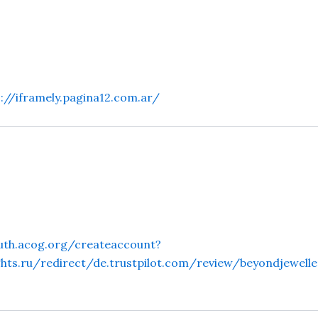
s://iframely.pagina12.com.ar/
auth.acog.org/createaccount?
hts.ru/redirect/de.trustpilot.com/review/beyondjewell