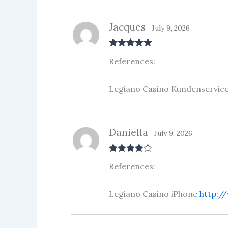
Jacques
July 9, 2026
Rated
5
out
References:
of 5
Legiano Casino Kundenservic
Daniella
July 9, 2026
Rated
4
References:
out of 5
Legiano Casino iPhone
http:/