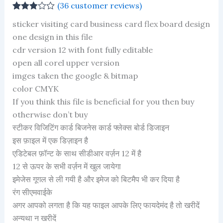
(
36
customer reviews)
Rated
35
sticker visiting card business card flex board design
2.86
out of 5
one design in this file
based
cdr version 12 with font fully editable
on
customer
open all corel upper version
ratings
imges taken the google & bitmap
color CMYK
If you think this file is beneficial for you then buy
otherwise don’t buy
स्टीकर विजिटिंग कार्ड बिजनेस कार्ड फ्लेक्स बोर्ड डिजाइन
इस फ़ाइल में एक डिज़ाइन है
एडिटेबल फ़ॉन्ट के साथ सीडीआर वर्ज़न 12 में है
12 से ऊपर के सभी वर्ज़न में खुल जायेगा
इमेजेस गूगल से ली गयी है और इमेज को बिटमैप भी कर दिया है
रंग सीएमवाईके
अगर आपको लगता है कि यह फाइल आपके लिए फायदेमंद है तो खरीदें
अन्यथा न खरीदें