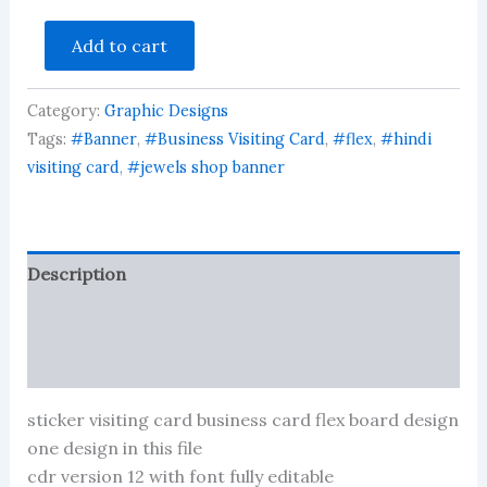
jewellery
Add to cart
visiting
card
business
Category:
Graphic Designs
card
flex
Tags:
#Banner
,
#Business Visiting Card
,
#flex
,
#hindi
banner
visiting card
,
#jewels shop banner
quantity
Description
Reviews (36)
More Products
sticker visiting card business card flex board design
one design in this file
cdr version 12 with font fully editable