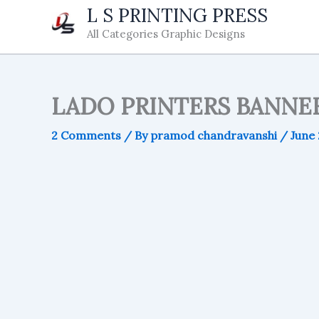
Skip
L S PRINTING PRESS
to
All Categories Graphic Designs
content
LADO PRINTERS BANNE
2 Comments
/ By
pramod chandravanshi
/
June 