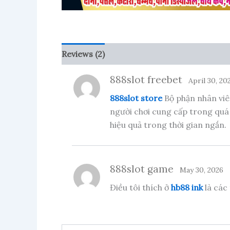
Reviews (2)
More Products
888slot freebet
April 30, 20
888slot store
Bộ phận nhân viên
người chơi cung cấp trong quá 
hiệu quả trong thời gian ngắn.
888slot game
May 30, 2026
Điều tôi thích ở
hb88 ink
là các