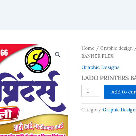
Home
/
Graphic design
BANNER FLEX
Graphic Designs
LADO PRINTERS B
LADO
Add to car
PRINTERS
BANNER
FLEX
Category:
Graphic Design
quantity