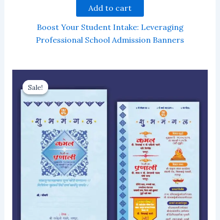
Add to cart
Boost Your Student Intake: Leveraging
Professional School Admission Banners
Sale!
Sale!