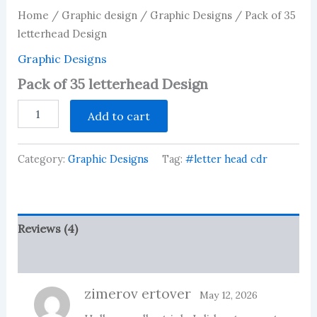
Home
/
Graphic design
/
Graphic Designs
/ Pack of 35
letterhead Design
Graphic Designs
Pack of 35 letterhead Design
Pack
Add to cart
of
35
letterhead
Category:
Graphic Designs
Tag:
#letter head cdr
Design
quantity
Reviews (4)
More Products
zimerov ertover
May 12, 2026