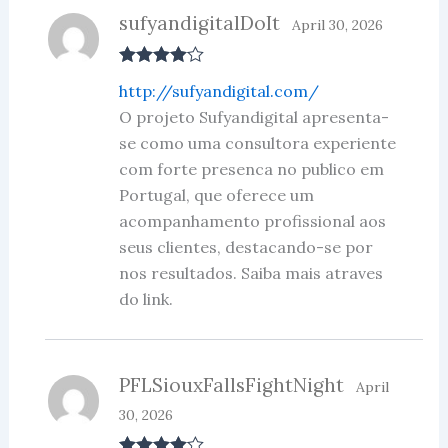
sufyandigitalDoIt
April 30, 2026
Rated
4
http://sufyandigital.com/
out of 5
O projeto Sufyandigital apresenta-
se como uma consultora experiente
com forte presenca no publico em
Portugal, que oferece um
acompanhamento profissional aos
seus clientes, destacando-se por
nos resultados. Saiba mais atraves
do link.
PFLSiouxFallsFightNight
April
30, 2026