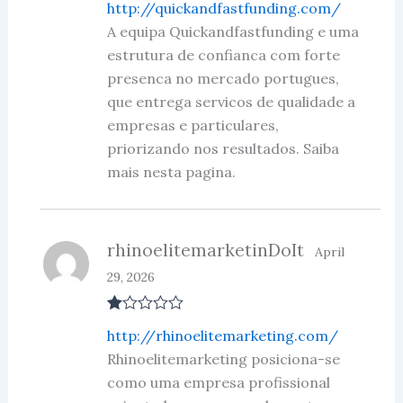
http://quickandfastfunding.com/
out of 5
A equipa Quickandfastfunding e uma
estrutura de confianca com forte
presenca no mercado portugues,
que entrega servicos de qualidade a
empresas e particulares,
priorizando nos resultados. Saiba
mais nesta pagina.
rhinoelitemarketinDoIt
April
29, 2026
R
http://rhinoelitemarketing.com/
at
ed
Rhinoelitemarketing posiciona-se
1
como uma empresa profissional
ou
t