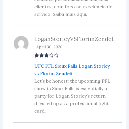
clientes, com foco na excelencia do
servico. Saiba mais aqui.
LoganStorleyVSFlorimZendeli
April 30, 2026
Rated
3
UFC PFL Sioux Falls Logan Storley
out of 5
vs Florim Zendeli
Let’s be honest: the upcoming PFL
show in Sioux Falls is essentially a
party for Logan Storley’s return
dressed up as a professional fight
card.