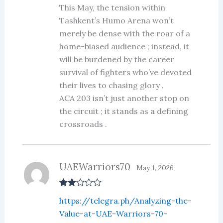
Rated
3
This May, the tension within
out of 5
Tashkent’s Humo Arena won’t
merely be dense with the roar of a
home-biased audience ; instead, it
will be burdened by the career
survival of fighters who’ve devoted
their lives to chasing glory .
ACA 203 isn’t just another stop on
the circuit ; it stands as a defining
crossroads .
UAEWarriors70
May 1, 2026
Rate
https://telegra.ph/Analyzing-the-
d
2
out
Value-at-UAE-Warriors-70-
of 5