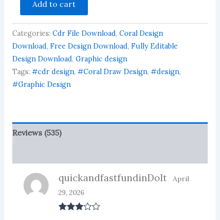
2.56
Add to cart
Punjab
out of
National
5
based
Bank
on
Categories:
Cdr File Download
,
Coral Design
CSP
customer
Centre
Download
,
Free Design Download
,
Fully Editable
ratings
Shop
Design Download
,
Graphic design
Banner
Tags:
#cdr design
,
#Coral Draw Design
,
#design
,
Design
#Graphic Design
quantity
Reviews (535)
More Products
quickandfastfundinDoIt
April
29, 2026
Rated
3