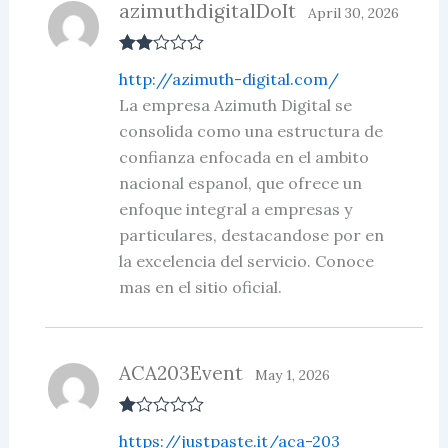
azimuthdigitalDoIt
April 30, 2026
Rate
http://azimuth-digital.com/
d
2
out
La empresa Azimuth Digital se
of 5
consolida como una estructura de
confianza enfocada en el ambito
nacional espanol, que ofrece un
enfoque integral a empresas y
particulares, destacandose por en
la excelencia del servicio. Conoce
mas en el sitio oficial.
ACA203Event
May 1, 2026
R
https://justpaste.it/aca-203
at