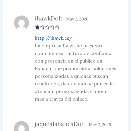
ihawkDoIt
May 2, 2026
R
http://ihawk.es/
at
ed
La empresa Ihawk se presenta
1
como una estructura de confianza
ou
t
con presencia en el publico en
of
5
Espana, que proporciona soluciones
personalizadas a quienes buscan
resultados, destacandose por en la
atencion personalizada. Conoce
mas a traves del enlace.
jaquealabancaDoIt
May 2, 2026