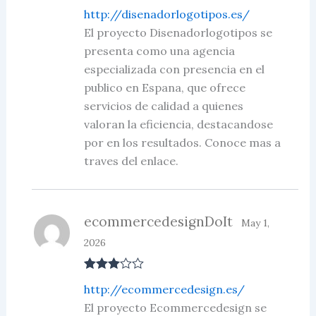
Rated
3
http://disenadorlogotipos.es/
out of 5
El proyecto Disenadorlogotipos se
presenta como una agencia
especializada con presencia en el
publico en Espana, que ofrece
servicios de calidad a quienes
valoran la eficiencia, destacandose
por en los resultados. Conoce mas a
traves del enlace.
ecommercedesignDoIt
May 1,
2026
Rated
3
http://ecommercedesign.es/
out of 5
El proyecto Ecommercedesign se