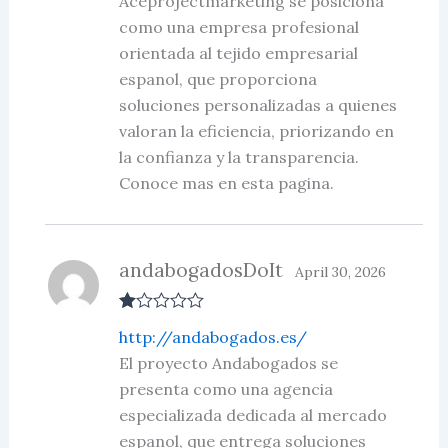
Aceprojectmarketing se posiciona
como una empresa profesional
orientada al tejido empresarial
espanol, que proporciona
soluciones personalizadas a quienes
valoran la eficiencia, priorizando en
la confianza y la transparencia.
Conoce mas en esta pagina.
andabogadosDoIt
April 30, 2026
R
http://andabogados.es/
at
ed
El proyecto Andabogados se
1
presenta como una agencia
ou
t
especializada dedicada al mercado
of
5
espanol, que entrega soluciones