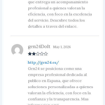
que entrega un acompanamiento
profesional a quienes valoran la
eficiencia, con foco en la excelencia
del servicio. Descubre todos los
detalles a traves del enlace.
gen24DoIt
May 1, 2026
Rate
http://gen24.es/
d
2
out
Gen24 se posiciona como una
of 5
empresa profesional dedicada al
publico en Espana, que ofrece
soluciones personalizadas a quienes
valoran la eficiencia, con foco en la
confianza y la transparencia. Mas
informacion aqui.