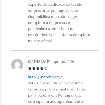
experiente dedicada ao tecido
empresarial portugues, que
disponibiliza uma abordagem
completa a empresas e
particulares, com foco nos
resultados. Veja a oferta completa
no site oficial.
sytbizDoIt
April 30, 2026
Rated
4
http://sytbiz.com/
out of 5
Sytbiz consolida-se como uma
empresa profissional orientada
para publico em Portugal, que
entrega um acompanhamento