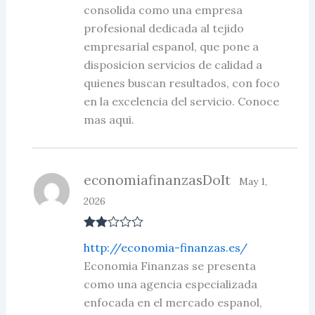
consolida como una empresa
profesional dedicada al tejido
empresarial espanol, que pone a
disposicion servicios de calidad a
quienes buscan resultados, con foco
en la excelencia del servicio. Conoce
mas aqui.
economiafinanzasDoIt
May 1,
2026
Rate
http://economia-finanzas.es/
d
2
out
Economia Finanzas se presenta
of 5
como una agencia especializada
enfocada en el mercado espanol,