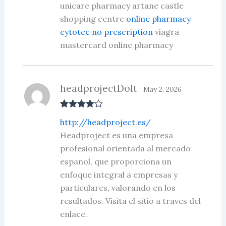
unicare pharmacy artane castle
out of 5
shopping centre
online pharmacy
cytotec no prescription
viagra
mastercard online pharmacy
headprojectDoIt
May 2, 2026
Rated
4
http://headproject.es/
out of 5
Headproject es una empresa
profesional orientada al mercado
espanol, que proporciona un
enfoque integral a empresas y
particulares, valorando en los
resultados. Visita el sitio a traves del
enlace.