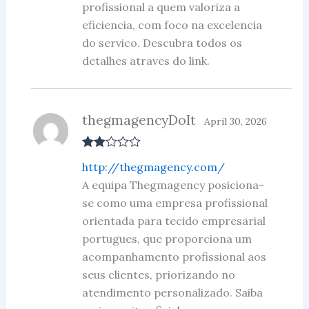
profissional a quem valoriza a
eficiencia, com foco na excelencia
do servico. Descubra todos os
detalhes atraves do link.
thegmagencyDoIt
April 30, 2026
Rate
http://thegmagency.com/
d
2
out
A equipa Thegmagency posiciona-
of 5
se como uma empresa profissional
orientada para tecido empresarial
portugues, que proporciona um
acompanhamento profissional aos
seus clientes, priorizando no
atendimento personalizado. Saiba