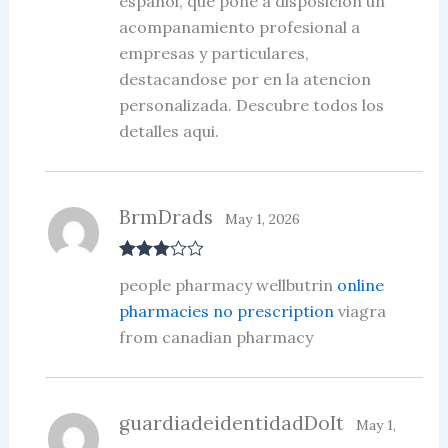
espanol, que pone a disposicion un
acompanamiento profesional a
empresas y particulares,
destacandose por en la atencion
personalizada. Descubre todos los
detalles aqui.
BrmDrads
May 1, 2026
Rated
3
people pharmacy wellbutrin
online
out of 5
pharmacies no prescription
viagra
from canadian pharmacy
guardiadeidentidadDoIt
May 1,