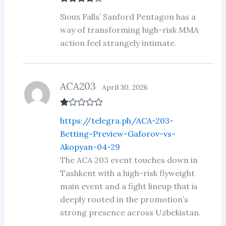
Rated
4
Sioux Falls’ Sanford Pentagon has a
out of 5
way of transforming high-risk MMA
action feel strangely intimate.
ACA203
April 30, 2026
R
https://telegra.ph/ACA-203-
at
ed
Betting-Preview-Gaforov-vs-
1
Akopyan-04-29
ou
t
The ACA 203 event touches down in
of
5
Tashkent with a high-risk flyweight
main event and a fight lineup that is
deeply rooted in the promotion’s
strong presence across Uzbekistan.