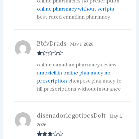
online pharmacies no prescription
d
2
out
online pharmacy without scripts
of 5
best rated canadian pharmacy
BbfvDrads
May 1, 2026
R
online canadian pharmacy review
at
ed
amoxicillin online pharmacy no
1
prescription
cheapest pharmacy to
ou
t
fill prescriptions without insurance
of
5
disenadorlogotiposDoIt
May 1,
2026