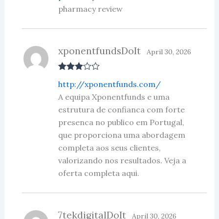
pharmacy review
xponentfundsDoIt
April 30, 2026
Rated
3
http://xponentfunds.com/
out of 5
A equipa Xponentfunds e uma
estrutura de confianca com forte
presenca no publico em Portugal,
que proporciona uma abordagem
completa aos seus clientes,
valorizando nos resultados. Veja a
oferta completa aqui.
7tekdigitalDoIt
April 30, 2026