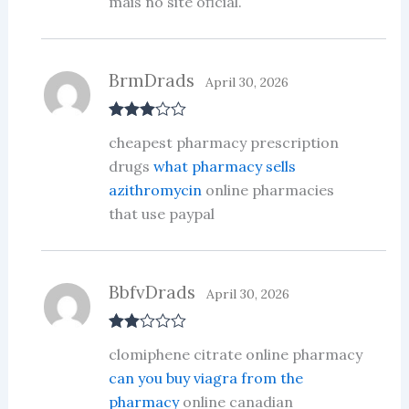
mais no site oficial.
BrmDrads
April 30, 2026
Rated
3
cheapest pharmacy prescription
out of 5
drugs
what pharmacy sells
azithromycin
online pharmacies
that use paypal
BbfvDrads
April 30, 2026
Rate
clomiphene citrate online pharmacy
d
2
out
can you buy viagra from the
of 5
pharmacy
online canadian