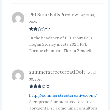
PFLSiouxFallsPreview
April 30,
2026
Rate
In the headliner of PFL Sioux Falls
d
2
out
Logan Storley meets 2024 PFL
of 5
Europe champion Florim Zendeli.
summerstreetcreatiDoIt
April
30, 2026
Rated
3
http://summerstreetcreative.com/
out of 5
A empresa Summerstreetcreative
apresenta-se como uma consultora