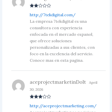
Rate
http://7tekdigital.com/
d
2
out
La empresa 7tekdigital es una
of 5
consultora con experiencia
enfocada en el mercado espanol,
que ofrece soluciones
personalizadas a sus clientes, con
foco en la excelencia del servicio.
Conoce mas en esta pagina.
aceprojectmarketinDoIt
April
30, 2026
Rated
3
http://aceprojectmarketing.com/
out of 5