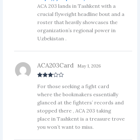
ed
ACA 203 lands in Tashkent with a
1
crucial flyweight headline bout and a
ou
t
roster that heavily showcases the
of
5
organization’s regional power in
Uzbekistan .
ACA203Card
May 1, 2026
Rated
3
For those seeking a fight card
out of 5
where the bookmakers essentially
glanced at the fighters’ records and
stopped there , ACA 203 taking
place in Tashkent is a treasure trove
you won’t want to miss.