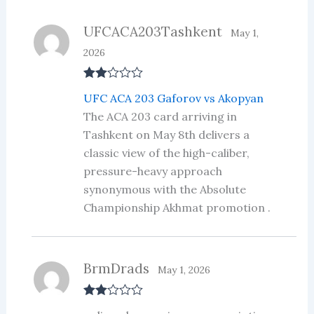
UFCACA203Tashkent
May 1,
2026
Rate
UFC ACA 203 Gaforov vs Akopyan
d
2
out
The ACA 203 card arriving in
of 5
Tashkent on May 8th delivers a
classic view of the high-caliber,
pressure-heavy approach
synonymous with the Absolute
Championship Akhmat promotion .
BrmDrads
May 1, 2026
Rate