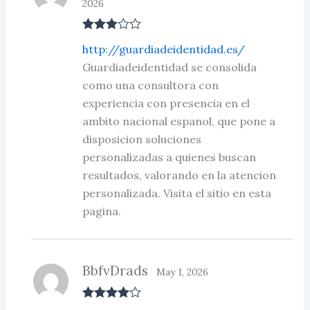
2026
Rated
3
http://guardiadeidentidad.es/
out of 5
Guardiadeidentidad se consolida
como una consultora con
experiencia con presencia en el
ambito nacional espanol, que pone a
disposicion soluciones
personalizadas a quienes buscan
resultados, valorando en la atencion
personalizada. Visita el sitio en esta
pagina.
BbfvDrads
May 1, 2026
Rated
4