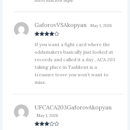
GaforovVSAkopyan
May 1, 2026
Rated
4
If you want a fight card where the
out of 5
oddsmakers basically just looked at
records and called it a day , ACA 203
taking place in Tashkent is a
treasure trove you won’t want to
miss.
UFCACA203GaforovAkopyan
May 1, 2026