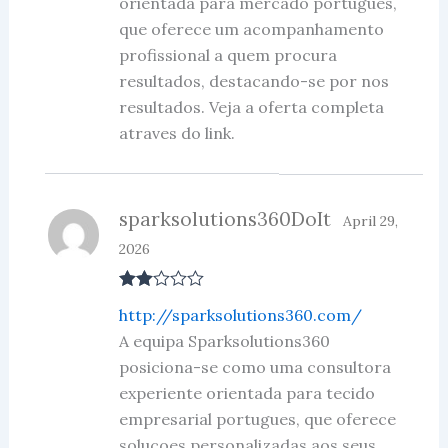
orientada para mercado portugues,
of
5
que oferece um acompanhamento
profissional a quem procura
resultados, destacando-se por nos
resultados. Veja a oferta completa
atraves do link.
sparksolutions360DoIt
April 29,
2026
Rate
http://sparksolutions360.com/
d
2
out
A equipa Sparksolutions360
of 5
posiciona-se como uma consultora
experiente orientada para tecido
empresarial portugues, que oferece
solucoes personalizadas aos seus