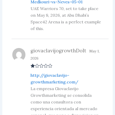
Medkouri-vs-Neves-05-01
UAE Warriors 70, set to take place
on May 8, 2026, at Abu Dhabi’s
Space42 Arena is a perfect example
of this.
giovaclavijogrowthDoIt
May 1,
2026
R
http://giovaclavijo-
at
ed
growthmarketing.com/
1
La empresa Giovaclavijo
ou
t
Growthmarketing se consolida
of
5
como una consultora con
experiencia orientada al mercado