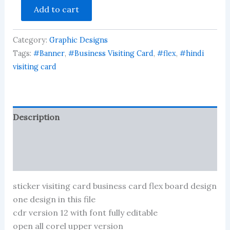
tea
Add to cart
visiting
card
business
Category:
Graphic Designs
card
flex
Tags:
#Banner
,
#Business Visiting Card
,
#flex
,
#hindi
banner
visiting card
quantity
Description
Reviews (28)
More Products
sticker visiting card business card flex board design
one design in this file
cdr version 12 with font fully editable
open all corel upper version