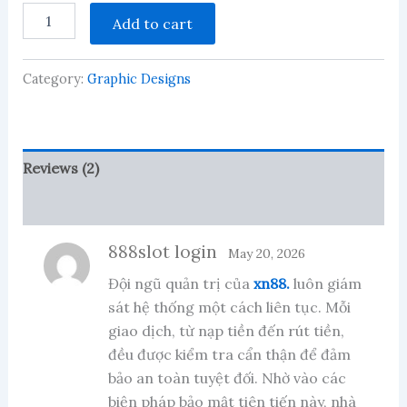
Construction
Add to cart
company
Bill
book,
Category:
Graphic Designs
invoice
quantity
Reviews (2)
More Products
888slot login
May 20, 2026
Đội ngũ quản trị của
xn88.
luôn giám
sát hệ thống một cách liên tục. Mỗi
giao dịch, từ nạp tiền đến rút tiền,
đều được kiểm tra cẩn thận để đảm
bảo an toàn tuyệt đối. Nhờ vào các
biện pháp bảo mật tiên tiến này, nhà