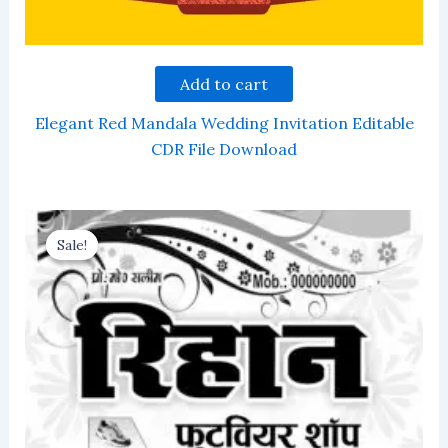
Add to cart
Elegant Red Mandala Wedding Invitation Editable
CDR File Download
Sale!
Sale!