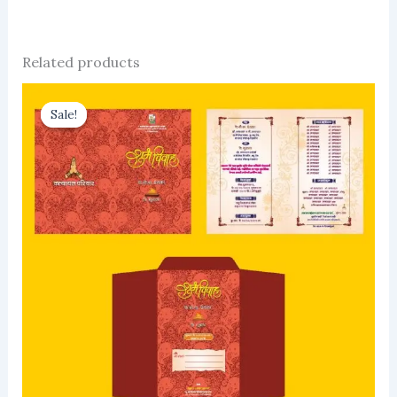
Related products
Sale!
Sale!