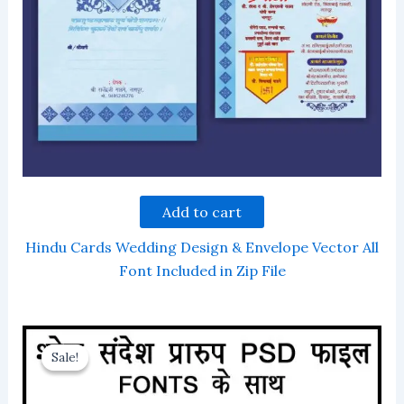
Add to cart
Hindu Cards Wedding Design & Envelope Vector All
Font Included in Zip File
Sale!
Sale!