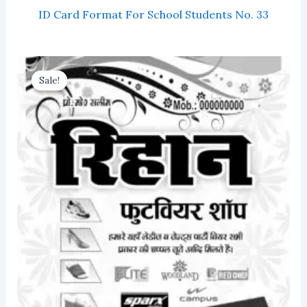
ID Card Format For School Students No. 33
Sale!
Sale!