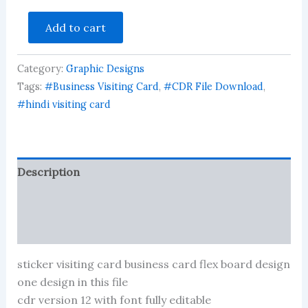
iron
Add to cart
gate
loha
steel
Category:
Graphic Designs
gate
visiting
Tags:
#Business Visiting Card
,
#CDR File Download
,
card
#hindi visiting card
business
card
flex
banner
quantity
Description
Reviews (0)
More Products
sticker visiting card business card flex board design
one design in this file
cdr version 12 with font fully editable