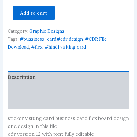
hakee
Add to cart
hakem
visiting
card
Category:
Graphic Designs
business
card
Tags:
#bussiness_card#cdr design
,
#CDR File
flex
Download
,
#flex
,
#hindi visiting card
banner
quantity
Description
Reviews (36)
More Products
sticker visiting card business card flex board design
one design in this file
cdr version 12 with font fully editable