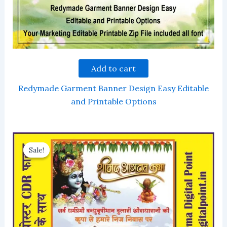
Add to cart
Redymade Garment Banner Design Easy Editable
and Printable Options
Sale!
Sale!