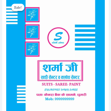
Sale!
Sale!