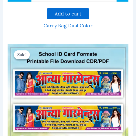
Add to cart
Carry Bag Dual Color
Sale!
Sale!