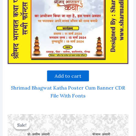
Add to cart
Shrimad Bhagwat Katha Poster Cum Banner CDR
File With Fonts
Sale!
Sale!