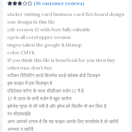
(
36
customer reviews)
Rated
35
sticker visiting card business card flex board design
2.71
out of
one design in this file
5
cdr version 12 with font fully editable
based
on
open all corel upper version
customer
ratings
imges taken the google & bitmap
color CMYK
If you think this file is beneficial for you then buy
otherwise don’t buy
स्टीकर विजिटिंग कार्ड बिजनेस कार्ड फ्लेक्स बोर्ड डिजाइन
इस फ़ाइल में एक डिज़ाइन है
एडिटेबल फ़ॉन्ट के साथ सीडीआर वर्ज़न 12 में है
12 से ऊपर के सभी वर्ज़न में खुल जायेगा
इमेजेस गूगल से ली गयी है और इमेज को बिटमैप भी कर दिया है
रंग सीएमवाईके
अगर आपको लगता है कि यह फाइल आपके लिए फायदेमंद है तो खरीदें
अन्यथा न खरीदें