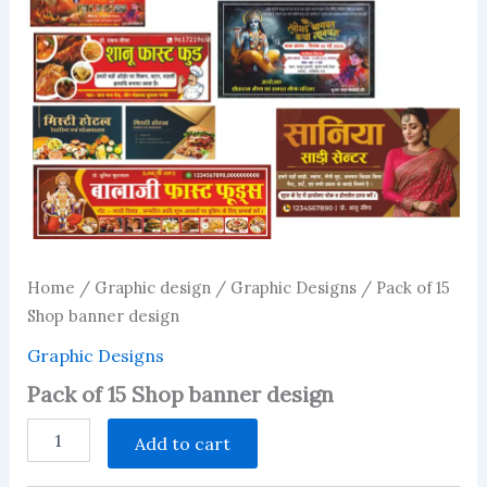
Home
/
Graphic design
/
Graphic Designs
/ Pack of 15
Shop banner design
Graphic Designs
Pack of 15 Shop banner design
Pack
Add to cart
of
15