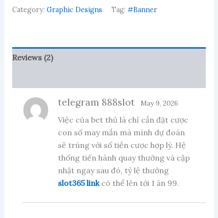
Shop
Category:
Graphic Designs
Tag:
#Banner
banner
design
quantity
Reviews (2)
More Products
telegram 888slot
May 9, 2026
Việc của bet thủ là chỉ cần đặt cược
con số may mắn mà mình dự đoán
sẽ trúng với số tiền cược hợp lý. Hệ
thống tiến hành quay thưởng và cập
nhật ngay sau đó, tỷ lệ thưởng
slot365 link
có thể lên tới 1 ăn 99.