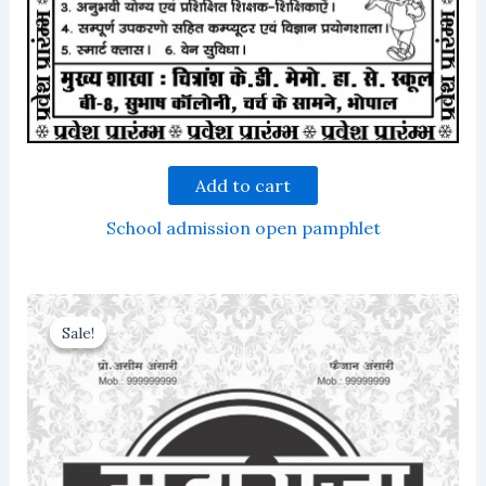
Add to cart
School admission open pamphlet
Sale!
Sale!