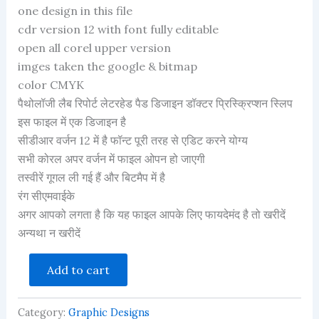
one design in this file
based
on
cdr version 12 with font fully editable
customer
ratings
open all corel upper version
imges taken the google & bitmap
color CMYK
पैथोलॉजी लैब रिपोर्ट लेटरहेड पैड डिजाइन डॉक्टर प्रिस्क्रिप्शन स्लिप
इस फाइल में एक डिजाइन है
सीडीआर वर्जन 12 में है फॉन्ट पूरी तरह से एडिट करने योग्य
सभी कोरल अपर वर्जन में फाइल ओपन हो जाएगी
तस्वीरें गूगल ली गई हैं और बिटमैप में है
रंग सीएमवाईके
अगर आपको लगता है कि यह फाइल आपके लिए फायदेमंद है तो खरीदें
अन्यथा न खरीदें
blood
Add to cart
report
letterhead
quantity
Category:
Graphic Designs