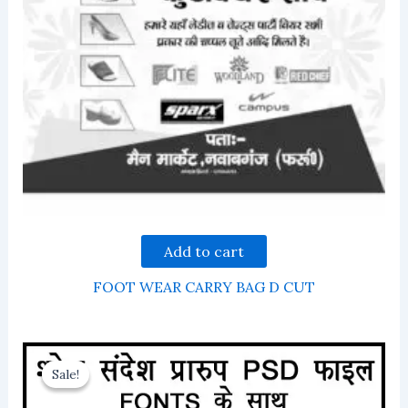
Add to cart
FOOT WEAR CARRY BAG D CUT
Sale!
Sale!