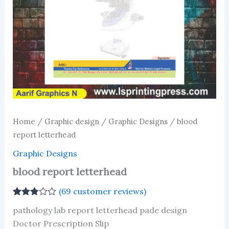
Home
/
Graphic design
/
Graphic Designs
/ blood
report letterhead
Graphic Designs
blood report letterhead
(
69
customer reviews)
Rated
69
pathology lab report letterhead pade design
2.80
out of
Doctor Prescription Slip
5