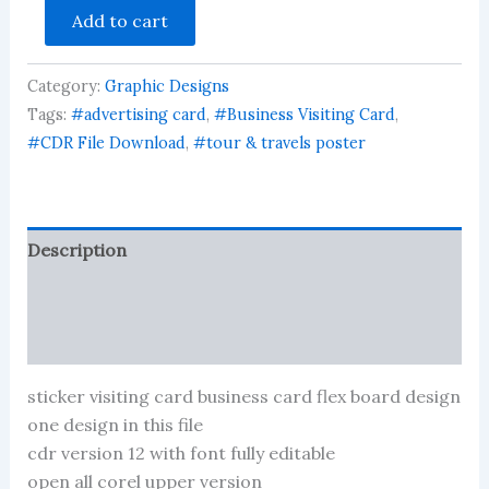
car
Add to cart
travels
visiting
card
Category:
Graphic Designs
business
card
Tags:
#advertising card
,
#Business Visiting Card
,
flex
#CDR File Download
,
#tour & travels poster
banner
(1)
quantity
Description
Reviews (1)
More Products
sticker visiting card business card flex board design
one design in this file
cdr version 12 with font fully editable
open all corel upper version