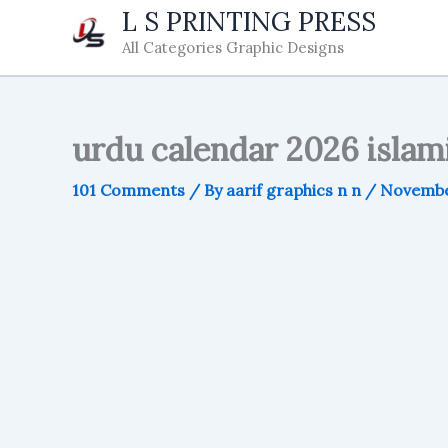
Skip
L S PRINTING PRESS
to
All Categories Graphic Designs
content
urdu calendar 2026 islami
101 Comments
/ By
aarif graphics n n
/
November