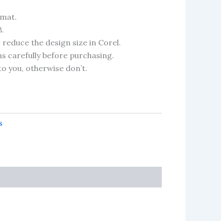
rmat.
B.
 reduce the design size in Corel.
ns carefully before purchasing.
l to you, otherwise don’t.
s