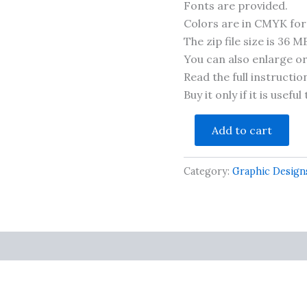
Fonts are provided.
Colors are in CMYK fo
The zip file size is 36 M
You can also enlarge or
Read the full instructio
Buy it only if it is usefu
urdu
Add to cart
calendar
2026
islamic
Category:
Graphic Design
date
hijri
calander
2026
quantity
cts