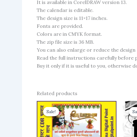
It is available in CorelDRAW version 13.
The calendar is editable.
The design size is 11×17 inches.
Fonts are provided.
Colors are in CMYK format.
The zip file size is 36 MB.
You can also enlarge or reduce the design s
Read the full instructions carefully before
Buy it only if it is useful to you, otherwise d
Related products
Sale!
Sale!
Sa
Sa