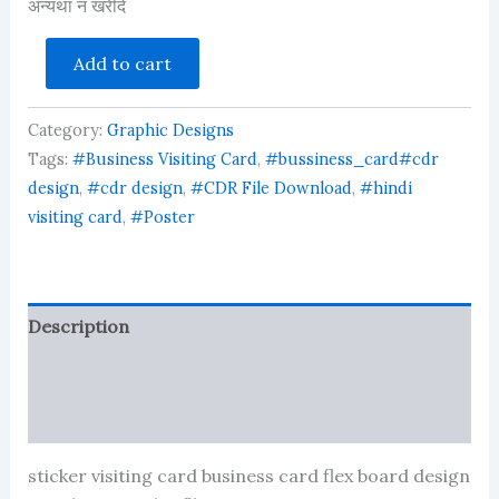
अन्यथा न खरीदें
garments
Add to cart
doolha
ghar
poster
Category:
Graphic Designs
flex
sticker
Tags:
#Business Visiting Card
,
#bussiness_card#cdr
banner
design
,
#cdr design
,
#CDR File Download
,
#hindi
business
visiting card
,
#Poster
visiting
quantity
Description
Reviews (1676)
More Products
sticker visiting card business card flex board design