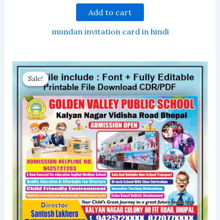
Add to cart
mundan invitation card in hindi
Sale!
Sale!