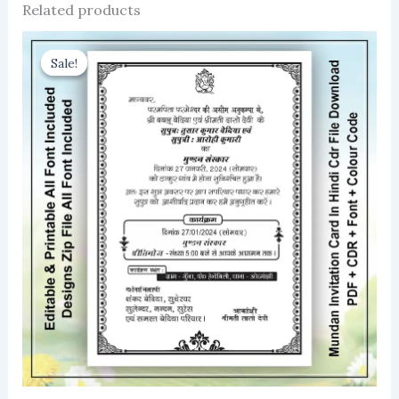
Related products
Sale!
Sale!