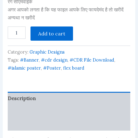
रंग सीएमवाईके
अगर आपको लगता है कि यह फाइल आपके लिए फायदेमंद है तो खरीदें
अन्यथा न खरीदें
jalsa
Add to cart
poster
in
hindi
Category:
Graphic Designs
jashn
e
Tags:
#Banner
,
#cdr design
,
#CDR File Download
,
khwaja
#islamic poster
,
#Poster
,
flex board
gareeb
nawaz
banner
flex
quantity
Description
Reviews (1)
More Products